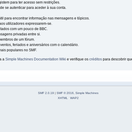
gistem para ter acesso sem restrições.
 de se autenticar para aceder à sua conta.
til para encontrar informação nas mensagens e tópicos.
 aos utilizadores expressarem-se.
ntados com um pouco de BBC.
sagens privadas entre si.
 membros de um fórum.
ventos, feriados e aniversários com o calendário.
 mais populares no SMF.
ja a
Simple Machines Documentation Wiki
e verifique os
créditos
para descobrir qu
SMF 2.0.19
|
SMF © 2016
,
Simple Machines
XHTML
WAP2