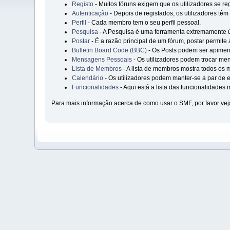
Registo
- Muitos fóruns exigem que os utilizadores se re
Autenticação
- Depois de registados, os utilizadores têm
Perfil
- Cada membro tem o seu perfil pessoal.
Pesquisa
- A Pesquisa é uma ferramenta extremamente ú
Postar
- É a razão principal de um fórum, postar permite
Bulletin Board Code (BBC)
- Os Posts podem ser apime
Mensagens Pessoais
- Os utilizadores podem trocar men
Lista de Membros
- A lista de membros mostra todos os
Calendário
- Os utilizadores podem manter-se a par de e
Funcionalidades
- Aqui está a lista das funcionalidades
Para mais informação acerca de como usar o SMF, por favor ve