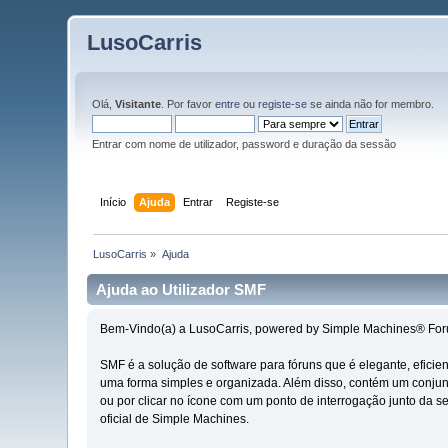
LusoCarris
Olá,
Visitante
. Por favor
entre
ou
registe-se
se ainda não for membro.
Entrar com nome de utilizador, password e duração da sessão
Início
Ajuda
Entrar
Registe-se
LusoCarris
»
Ajuda
Ajuda ao Utilizador SMF
Bem-Vindo(a) a LusoCarris, powered by Simple Machines® For
SMF é a solução de software para fóruns que é elegante, eficie
uma forma simples e organizada. Além disso, contém um conjunt
ou por clicar no ícone com um ponto de interrogação junto da 
oficial de Simple Machines.