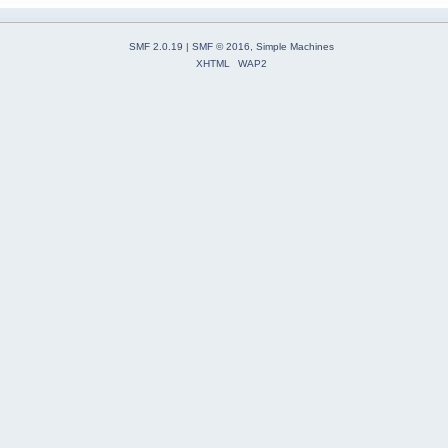
SMF 2.0.19
|
SMF © 2016
,
Simple Machines
XHTML
WAP2