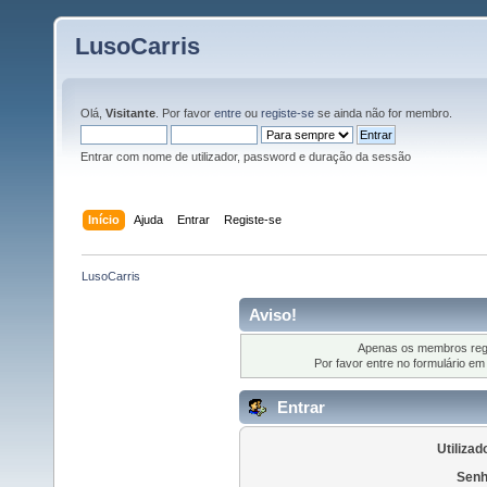
LusoCarris
Olá,
Visitante
. Por favor
entre
ou
registe-se
se ainda não for membro.
Entrar com nome de utilizador, password e duração da sessão
Início
Ajuda
Entrar
Registe-se
LusoCarris
Aviso!
Apenas os membros regi
Por favor entre no formulário em
Entrar
Utilizad
Senh