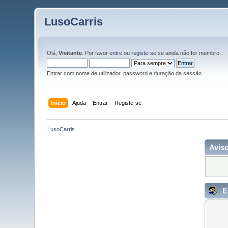
LusoCarris
Olá,
Visitante
. Por favor
entre
ou
registe-se
se ainda não for membro.
Entrar com nome de utilizador, password e duração da sessão
Início
Ajuda
Entrar
Registe-se
LusoCarris
Aviso
E