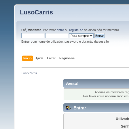
LusoCarris
Olá,
Visitante
. Por favor
entre
ou
registe-se
se ainda não for membro.
Entrar com nome de utilizador, password e duração da sessão
Início
Ajuda
Entrar
Registe-se
LusoCarris
Aviso!
Apenas os membros regi
Por favor entre no formulário em
Entrar
Utilizad
Senh