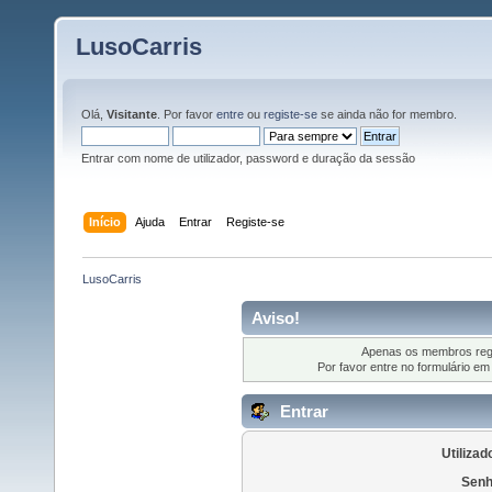
LusoCarris
Olá,
Visitante
. Por favor
entre
ou
registe-se
se ainda não for membro.
Entrar com nome de utilizador, password e duração da sessão
Início
Ajuda
Entrar
Registe-se
LusoCarris
Aviso!
Apenas os membros regi
Por favor entre no formulário em
Entrar
Utilizad
Senh